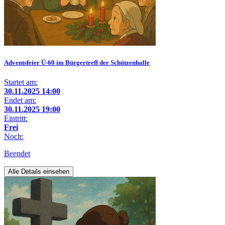
Adventsfeier Ü-60 im Bürgertreff der Schützenhalle
Startet am:
30.11.2025 14:00
Endet am:
30.11.2025 19:00
Eintritt:
Frei
Noch:
Beendet
Alle Details einsehen