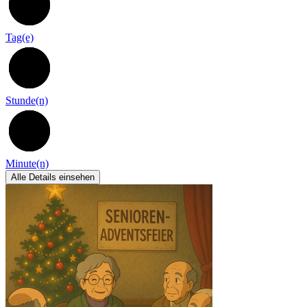
100
Tag(e)
11
Stunde(n)
51
Minute(n)
Alle Details einsehen