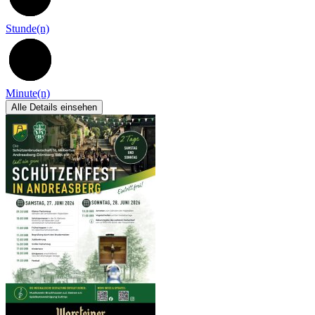
Stunde(n)
51
Minute(n)
Alle Details einsehen