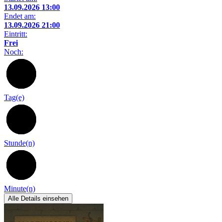
13.09.2026 13:00
Endet am:
13.09.2026 21:00
Eintritt:
Frei
Noch:
37
Tag(e)
14
Stunde(n)
51
Minute(n)
Alle Details einsehen