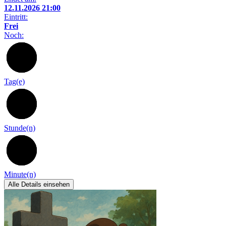
12.11.2026 21:00
Eintritt:
Frei
Noch:
97
Tag(e)
21
Stunde(n)
51
Minute(n)
Alle Details einsehen