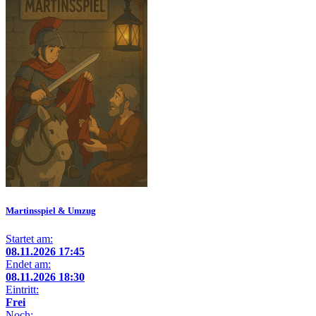
Martinsspiel & Umzug
Startet am:
08.11.2026 17:45
Endet am:
08.11.2026 18:30
Eintritt:
Frei
Noch: